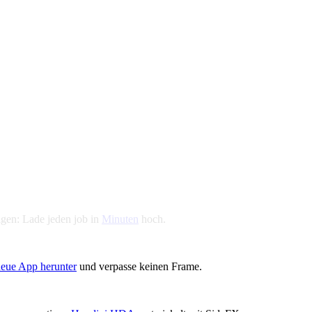
igen: Lade jeden job in
Minuten
hoch.
neue App herunter
und verpasse keinen Frame.