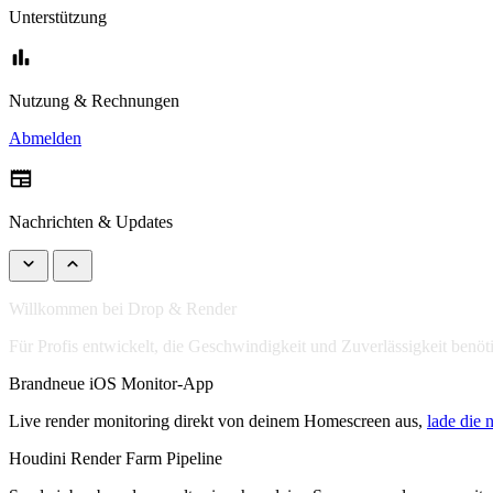
Unterstützung
bar_chart
Nutzung & Rechnungen
Abmelden
newspaper
Nachrichten & Updates
keyboard_arrow_down
keyboard_arrow_up
Willkommen bei Drop & Render
Für Profis entwickelt, die Geschwindigkeit und Zuverlässigkeit benöt
Brandneue iOS Monitor-App
Live render monitoring direkt von deinem Homescreen aus,
lade die 
Houdini Render Farm Pipeline