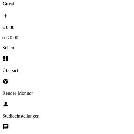
Guest
add
€ 0.00
≈ € 0.00
Seiten
dashboard
Übersicht
deployed_code
Render-Monitor
person
Studioeinstellungen
chat