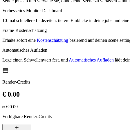
Sende jobs ab und verwalte sie, ohne deine Szene zu verlassen – mit
Verbessertes Monitor Dashboard
10-mal schnellere Ladezeiten, tiefere Einblicke in deine jobs und ein
Frame-Kostenschätzung
Erhalte sofort eine
Kostenschätzung
basierend auf deinen scene setti
Automatisches Aufladen
Lege einen Schwellenwert fest, und
Automatisches Aufladen
lädt dei
credit_card
Render-Credits
€ 0.00
≈ € 0.00
Verfügbare Render-Credits
add