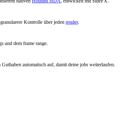
 unserem nativen
Houdini HDA
, entwickelt mit SideFX.
e granularere Kontrolle über jeden
render
.
ngs und dem frame range.
n Guthaben automatisch auf, damit deine jobs weiterlaufen.