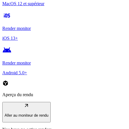
MacOS 12 et supérieur
ios
Render monitor
iOS 13+
android
Render monitor
Android 5.0+
deployed_code
Aperçu du rendu
arrow_outward
Aller au moniteur de rendu