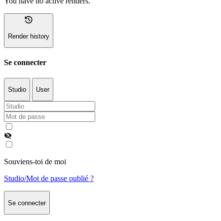
You have no active renders.
history
Render history
Se connecter
Studio
User
visibility_off
Souviens-toi de moi
Studio/Mot de passe oublié ?
Se connecter