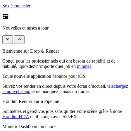
Se déconnecter
newspaper
Nouvelles et mises à jour
keyboard_arrow_down
keyboard_arrow_up
Bienvenue sur Drop & Render
Conçu pour les professionnels qui ont besoin de rapidité et de
fiabilité, uploadez n’importe quel job en
minutes
.
Toute nouvelle application Monitor pour iOS
Suivez vos render en direct depuis votre écran d’accueil,
téléchargez
la nouvelle app
et ne manquez jamais un frame.
Houdini Render Farm Pipeline
Soumettez et gérez vos jobs sans quitter votre scène grâce à notre
Houdini HDA
natif, conçu avec SideFX.
Monitor Dashboard amélioré