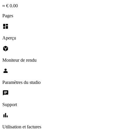
≈ € 0.00
Pages
dashboard
Aperçu
deployed_code
Moniteur de rendu
person
Paramètres du studio
chat
Support
bar_chart
Utilisation et factures