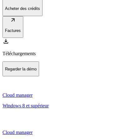
Acheter des crédits
arrow_outward
Factures
download
Téléchargements
Regarder la démo
Cloud manager
Windows 8 et supérieur
Cloud manager