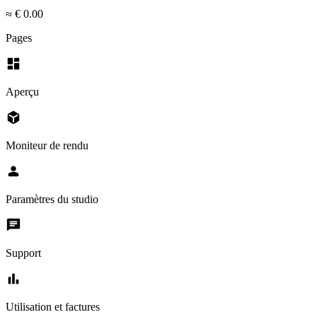
≈ € 0.00
Pages
dashboard
Aperçu
deployed_code
Moniteur de rendu
person
Paramètres du studio
chat
Support
bar_chart
Utilisation et factures