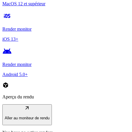
MacOS 12 et supérieur
ios
Render monitor
iOS 13+
android
Render monitor
Android 5.0+
deployed_code
Aperçu du rendu
arrow_outward
Aller au moniteur de rendu