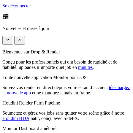
Se déconnecter
newspaper
Nouvelles et mises à jour
keyboard_arrow_down
keyboard_arrow_up
Bienvenue sur Drop & Render
Conçu pour les professionnels qui ont besoin de rapidité et de
fiabilité, uploadez n’importe quel job en
minutes
.
Toute nouvelle application Monitor pour iOS
Suivez vos render en direct depuis votre écran d’accueil,
téléchargez
la nouvelle app
et ne manquez jamais un frame.
Houdini Render Farm Pipeline
Soumettez et gérez vos jobs sans quitter votre scène grâce à notre
Houdini HDA
natif, conçu avec SideFX.
Monitor Dashboard amélioré