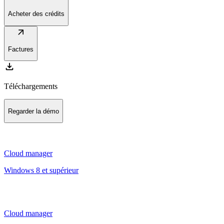
Acheter des crédits
arrow_outward
Factures
download
Téléchargements
Regarder la démo
Cloud manager
Windows 8 et supérieur
Cloud manager