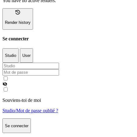
You have no active renders.
history
Render history
Se connecter
Studio
User
visibility_off
Souviens-toi de moi
Studio/Mot de passe oublié ?
Se connecter