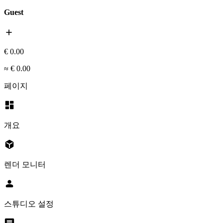
Guest
add
€ 0.00
≈ € 0.00
페이지
dashboard
개요
deployed_code
렌더 모니터
person
스튜디오 설정
chat