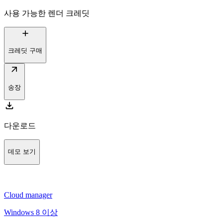
사용 가능한 렌더 크레딧
add
크레딧 구매
arrow_outward
송장
download
다운로드
데모 보기
Cloud manager
Windows 8 이상