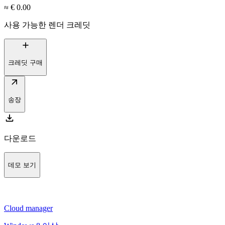
≈ € 0.00
사용 가능한 렌더 크레딧
add
크레딧 구매
arrow_outward
송장
download
다운로드
데모 보기
Cloud manager