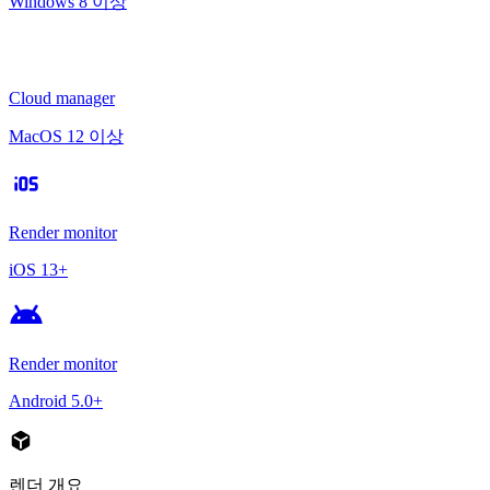
Windows 8 이상
Cloud manager
MacOS 12 이상
ios
Render monitor
iOS 13+
android
Render monitor
Android 5.0+
deployed_code
렌더 개요