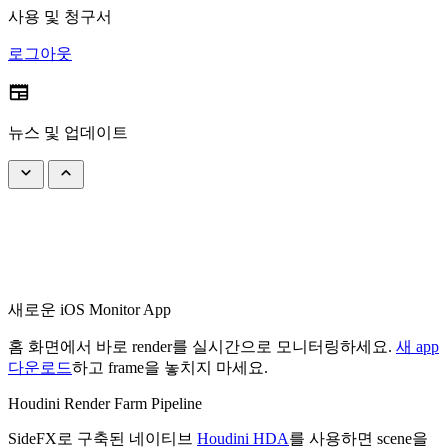
사용 및 청구서
로그아웃
newspaper
뉴스 및 업데이트
keyboard_arrow_down
keyboard_arrow_up
Drop & Render에 오신 것을 환영합니다
속도와 안정성을 필요로 하는 전문가를 위해 만들어졌으며,
분
에서 어떤 job이든 upload할 수 있습니다.
새로운 iOS Monitor App
홈 화면에서 바로 render를 실시간으로 모니터링하세요.
새 app
다운로드
하고 frame을 놓치지 마세요.
Houdini Render Farm Pipeline
SideFX로 구축된 네이티브
Houdini HDA
를 사용하면 scene을