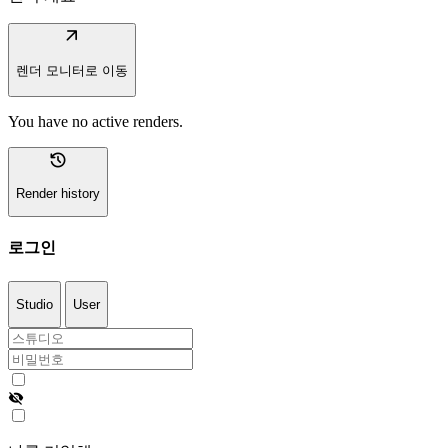
arrow_outward
렌더 모니터로 이동
You have no active renders.
history
Render history
로그인
Studio
User
visibility_off