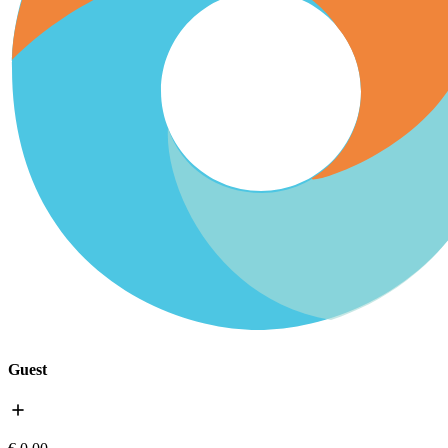
Guest
add