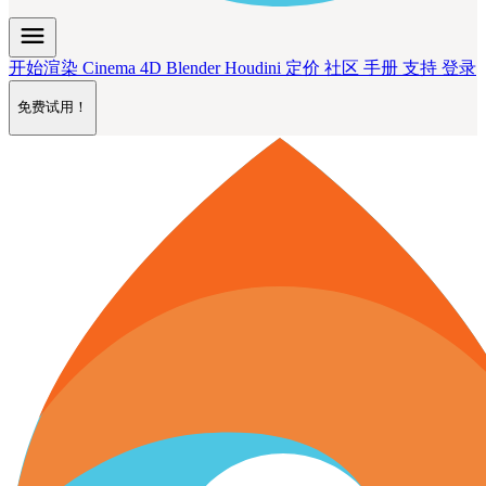
menu
开始渲染
Cinema 4D
Blender
Houdini
定价
社区
手册
支持
登录
免费试用！