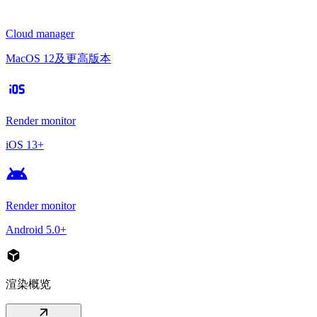
Cloud manager
MacOS 12及更高版本
ios
Render monitor
iOS 13+
android
Render monitor
Android 5.0+
deployed_code
渲染概览
arrow_outward