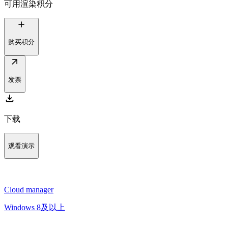
可用渲染积分
add
购买积分
arrow_outward
发票
download
下载
观看演示
Cloud manager
Windows 8及以上