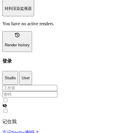
转到渲染监视器
You have no active renders.
history
Render history
登录
Studio
User
visibility_off
记住我
忘记Studio/密码？