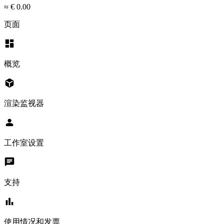
≈ € 0.00
页面
dashboard
概览
deployed_code
渲染监视器
person
工作室设置
chat
支持
bar_chart
使用情况和发票