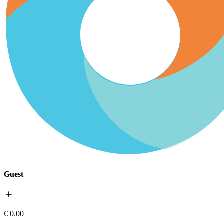
Guest
add
€ 0.00