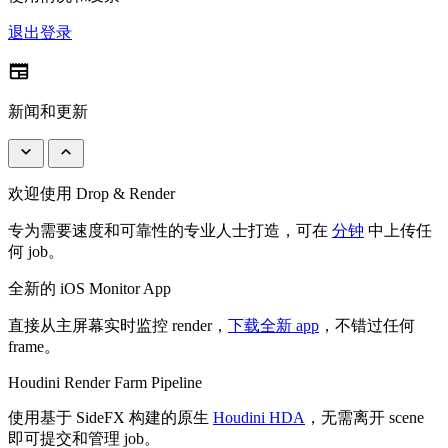
退出登录
newspaper
新闻和更新
keyboard_arrow_down
keyboard_arrow_up
欢迎使用 Drop & Render
专为需要速度和可靠性的专业人士打造，可在
分钟
中上传任
何 job。
全新的 iOS Monitor App
直接从主屏幕实时监控 render，
下载全新 app
，不错过任何
frame。
Houdini Render Farm Pipeline
使用基于 SideFX 构建的原生
Houdini HDA
，无需离开 scene
即可提交和管理 job。