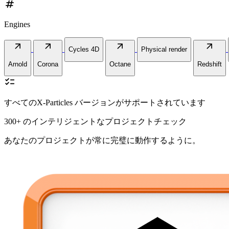
numbers
Engines
arrow_outward
arrow_outward
arrow_outward
arrow_outward
Cycles 4D
Physical render
Arnold
Corona
Octane
Redshift
checklist
すべてのX-Particles バージョンがサポートされています
300+ のインテリジェントなプロジェクトチェック
あなたのプロジェクトが常に完璧に動作するように。