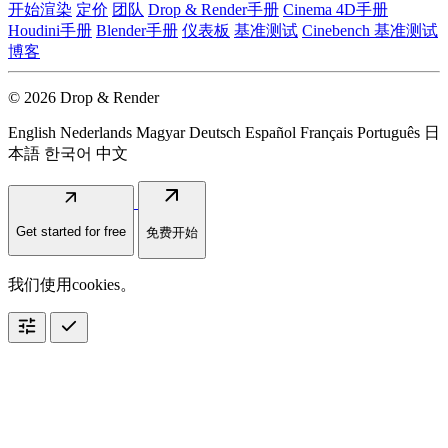
开始渲染
定价
团队
Drop & Render手册
Cinema 4D手册
Houdini手册
Blender手册
仪表板
基准测试
Cinebench 基准测试
博客
© 2026 Drop & Render
English
Nederlands
Magyar
Deutsch
Español
Français
Português
日
本語
한국어
中文
arrow_outward
arrow_outward
Get started for free
免费开始
我们使用cookies。
tune
check