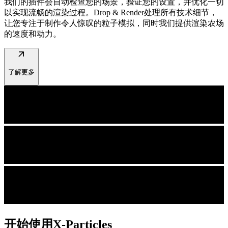
我们的插件会自动检查您的场景，验证您的设置，并优化一切
以实现流畅的渲染过程。Drop & Render处理所有技术细节，
让您专注于制作令人惊叹的粒子模拟，同时我们提供渲染农场
的速度和动力。
arrow_outward
了解更多
开始使用X-Particles