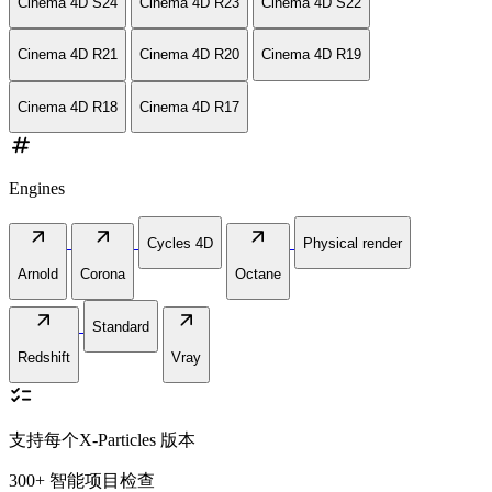
Cinema 4D S24
Cinema 4D R23
Cinema 4D S22
Cinema 4D R21
Cinema 4D R20
Cinema 4D R19
Cinema 4D R18
Cinema 4D R17
numbers
Engines
arrow_outward
arrow_outward
arrow_outward
Cycles 4D
Physical render
Arnold
Corona
Octane
arrow_outward
arrow_outward
Standard
Redshift
Vray
checklist
支持每个X-Particles 版本
300+ 智能项目检查