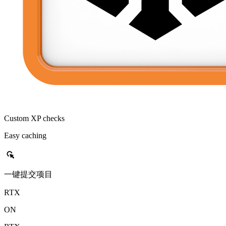
Custom XP checks
Easy caching
left_click
一键提交项目
RTX
ON