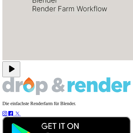
play_arrow
Die einfachste Renderfarm für Blender.