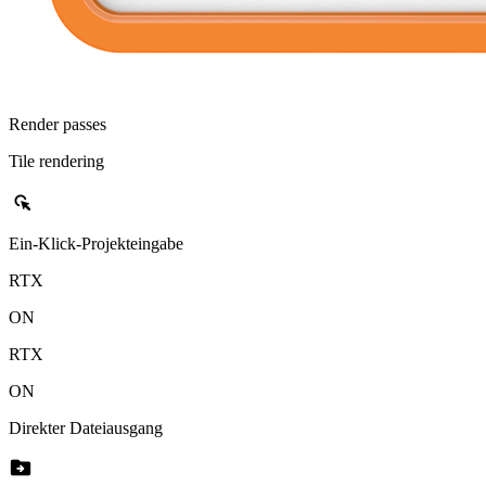
Render passes
Tile rendering
left_click
Ein-Klick-Projekteingabe
RTX
ON
RTX
ON
Direkter Dateiausgang
drive_file_move