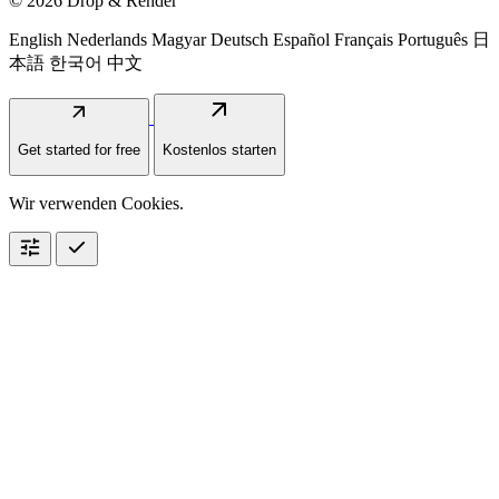
© 2026 Drop & Render
English
Nederlands
Magyar
Deutsch
Español
Français
Português
日
本語
한국어
中文
arrow_outward
arrow_outward
Get started for free
Kostenlos starten
Wir verwenden Cookies.
tune
check