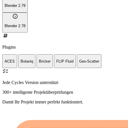
Blender 2.79
info
Blender 2.78
numbers
Plugins
ACES
Botaniq
Bricker
FLIP Fluid
Geo-Scatter
checklist
Jede Cycles Version unterstützt
300+ intelligente Projektüberprüfungen
Damit Ihr Projekt immer perfekt funktioniert.