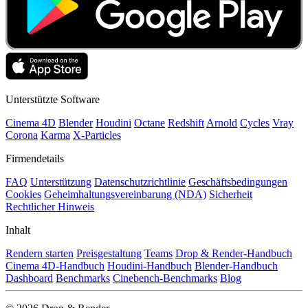
Unterstützte Software
Cinema 4D
Blender
Houdini
Octane
Redshift
Arnold
Cycles
Vray
Corona
Karma
X-Particles
Firmendetails
FAQ
Unterstützung
Datenschutzrichtlinie
Geschäftsbedingungen
Cookies
Geheimhaltungsvereinbarung (NDA)
Sicherheit
Rechtlicher Hinweis
Inhalt
Rendern starten
Preisgestaltung
Teams
Drop & Render-Handbuch
Cinema 4D-Handbuch
Houdini-Handbuch
Blender-Handbuch
Dashboard
Benchmarks
Cinebench-Benchmarks
Blog