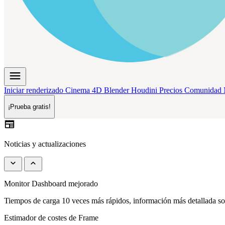
menu
Iniciar renderizado
Cinema 4D
Blender
Houdini
Precios
Comunidad
¡Prueba gratis!
newspaper
Noticias y actualizaciones
keyboard_arrow_down
keyboard_arrow_up
Monitor Dashboard mejorado
Tiempos de carga 10 veces más rápidos, información más detallada so
Estimador de costes de Frame