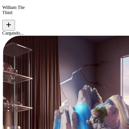
William The
Third
add
Cargando...