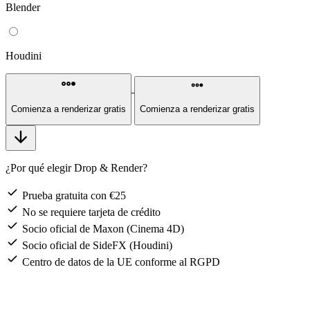
Blender
Houdini
steppers
steppers
Comienza a renderizar gratis
Comienza a renderizar gratis
arrow_downward
¿Por qué elegir Drop & Render?
check
Prueba gratuita con €25
check
No se requiere tarjeta de crédito
check
Socio oficial de Maxon (Cinema 4D)
check
Socio oficial de SideFX (Houdini)
check
Centro de datos de la UE conforme al RGPD