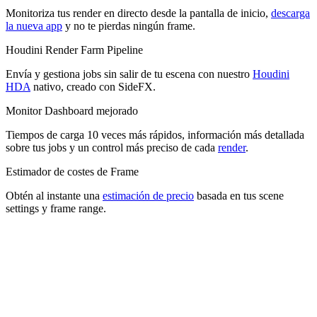
Obtén al instante una
estimación de precio
basada en tus scene
settings y frame range.
Recarga automática
Establece un umbral y
Recarga automática
recargará tu saldo
automáticamente para que tus jobs sigan ejecutándose.
Te damos la bienvenida a Drop & Render
Creado para profesionales que necesitan velocidad y fiabilidad: sube
cualquier job en
minutos
.
Nueva aplicación Monitor para iOS
Monitoriza tus render en directo desde la pantalla de inicio,
descarga
la nueva app
y no te pierdas ningún frame.