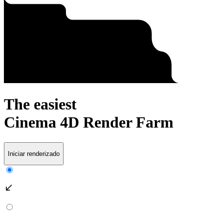
The easiest
Cinema 4D
Render Farm
Iniciar renderizado
south_west