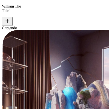
William The
Third
add
Cargando...