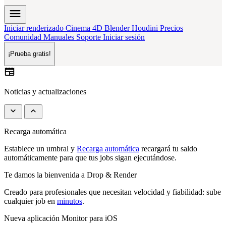
menu
Iniciar renderizado
Cinema 4D
Blender
Houdini
Precios
Comunidad
Manuales
Soporte
Iniciar sesión
¡Prueba gratis!
newspaper
Noticias y actualizaciones
keyboard_arrow_down
keyboard_arrow_up
Nueva aplicación Monitor para iOS
Monitoriza tus render en directo desde la pantalla de inicio,
descarga
la nueva app
y no te pierdas ningún frame.
Houdini Render Farm Pipeline
Envía y gestiona jobs sin salir de tu escena con nuestro
Houdini
HDA
nativo, creado con SideFX.
Monitor Dashboard mejorado