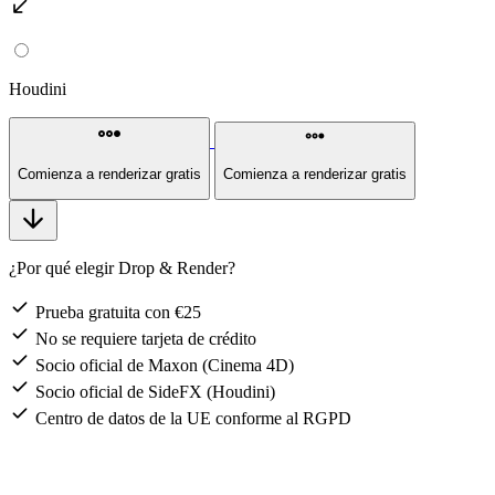
south_west
Houdini
steppers
steppers
Comienza a renderizar gratis
Comienza a renderizar gratis
arrow_downward
¿Por qué elegir Drop & Render?
check
Prueba gratuita con €25
check
No se requiere tarjeta de crédito
check
Socio oficial de Maxon (Cinema 4D)
check
Socio oficial de SideFX (Houdini)
check
Centro de datos de la UE conforme al RGPD