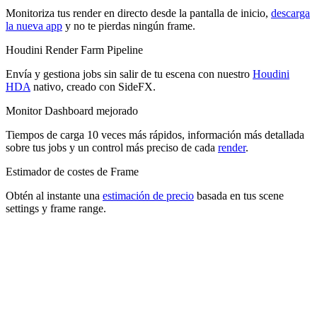
Tiempos de carga 10 veces más rápidos, información más detallada
sobre tus jobs y un control más preciso de cada
render
.
Estimador de costes de Frame
Obtén al instante una
estimación de precio
basada en tus scene
settings y frame range.
Recarga automática
Establece un umbral y
Recarga automática
recargará tu saldo
automáticamente para que tus jobs sigan ejecutándose.
Te damos la bienvenida a Drop & Render
Creado para profesionales que necesitan velocidad y fiabilidad: sube
cualquier job en
minutos
.