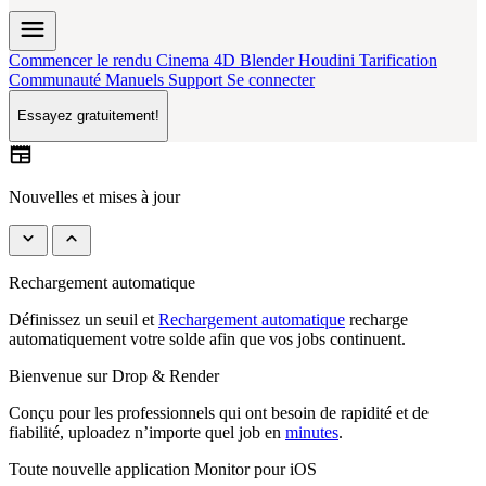
menu
Commencer le rendu
Cinema 4D
Blender
Houdini
Tarification
Communauté
Manuels
Support
Se connecter
Essayez gratuitement!
newspaper
Nouvelles et mises à jour
keyboard_arrow_down
keyboard_arrow_up
Houdini Render Farm Pipeline
Soumettez et gérez vos jobs sans quitter votre scène grâce à notre
Houdini HDA
natif, conçu avec SideFX.
Monitor Dashboard amélioré
Des temps de chargement 10 fois plus rapides, des informations plus
détaillées sur vos jobs et un contrôle plus précis de chaque
render
.
Estimateur de coût de Frame