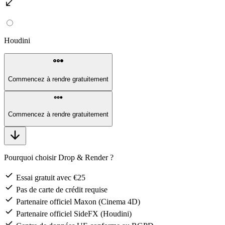
south_west
Houdini
steppers
Commencez à rendre gratuitement
steppers
Commencez à rendre gratuitement
arrow_downward
Pourquoi choisir Drop & Render ?
check
Essai gratuit avec €25
check
Pas de carte de crédit requise
check
Partenaire officiel Maxon (Cinema 4D)
check
Partenaire officiel SideFX (Houdini)
check