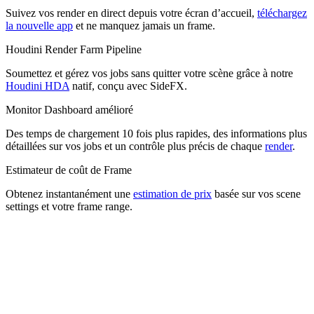
Obtenez instantanément une
estimation de prix
basée sur vos scene
settings et votre frame range.
Rechargement automatique
Définissez un seuil et
Rechargement automatique
recharge
automatiquement votre solde afin que vos jobs continuent.
Bienvenue sur Drop & Render
Conçu pour les professionnels qui ont besoin de rapidité et de
fiabilité, uploadez n’importe quel job en
minutes
.
Toute nouvelle application Monitor pour iOS
Suivez vos render en direct depuis votre écran d’accueil,
téléchargez
la nouvelle app
et ne manquez jamais un frame.