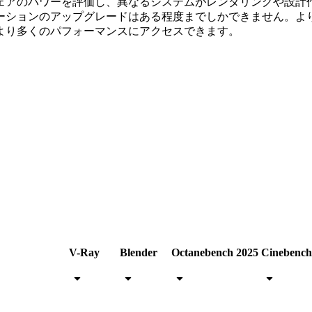
ェアのパワーを評価し、異なるシステムがレンダリングや設計
ーションのアップグレードはある程度までしかできません。よ
より多くのパフォーマンスにアクセスできます。
V-Ray
Blender
Octanebench 2025
Cinebench
arrow_drop_down
arrow_drop_down
arrow_drop_down
arrow_drop_down