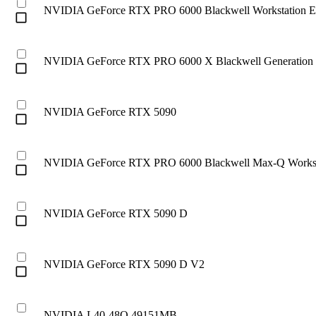
NVIDIA GeForce RTX PRO 6000 Blackwell Workstation Ed
check_box_outline_blank
NVIDIA GeForce RTX PRO 6000 X Blackwell Generation
check_box_outline_blank
NVIDIA GeForce RTX 5090
check_box_outline_blank
NVIDIA GeForce RTX PRO 6000 Blackwell Max-Q Worksta
check_box_outline_blank
NVIDIA GeForce RTX 5090 D
check_box_outline_blank
NVIDIA GeForce RTX 5090 D V2
check_box_outline_blank
NVIDIA L40-48Q 49151MB