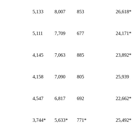
5,133
8,007
853
26,618*
5,111
7,709
677
24,171*
4,145
7,063
885
23,892*
4,158
7,090
805
25,939
4,547
6,817
692
22,662*
3,744*
5,633*
771*
25,492*