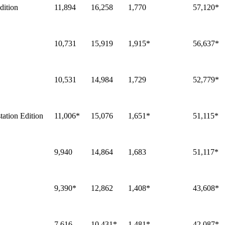
ition
11,894
16,258
1,770
57,120*
10,731
15,919
1,915*
56,637*
10,531
14,984
1,729
52,779*
tion Edition
11,006*
15,076
1,651*
51,115*
9,940
14,864
1,683
51,117*
9,390*
12,862
1,408*
43,608*
7,616
10,431*
1,481*
42,087*